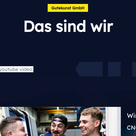
Gutekunst GmbH
Das sind wir
youtube video.
Wir
CN