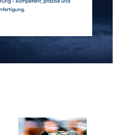
hrung – kompetent, präzise und
nfertigung.