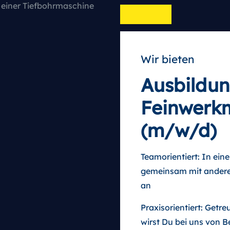
Wir bieten
Ausbildu
Feinwerkm
(m/w/d)
Teamorientiert: In ei
gemeinsam mit anderen
an
Praxisorientiert: Getr
wirst Du bei uns von B