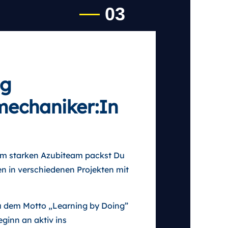
03
ng
echaniker:In
nem starken Azubiteam packst Du
 in verschiedenen Projekten mit
eu dem Motto „Learning by Doing”
eginn an aktiv ins